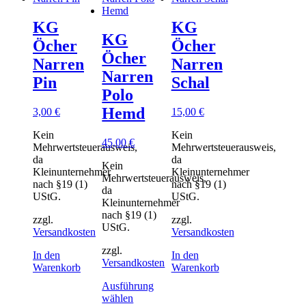
KG
KG
KG
Öcher
Öcher
Öcher
Narren
Narren
Narren
Pin
Schal
Polo
Hemd
3,00
€
15,00
€
Kein
Kein
45,00
€
Mehrwertsteuerausweis,
Mehrwertsteuerausweis,
da
da
Kein
Kleinunternehmer
Kleinunternehmer
Mehrwertsteuerausweis,
nach §19 (1)
nach §19 (1)
da
UStG.
UStG.
Kleinunternehmer
nach §19 (1)
zzgl.
zzgl.
UStG.
Versandkosten
Versandkosten
zzgl.
In den
In den
Versandkosten
Warenkorb
Warenkorb
Ausführung
Dieses
wählen