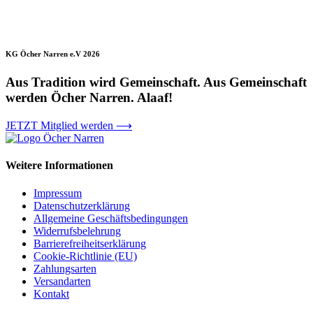
Produkt
weist
mehrere
Varianten
auf.
KG Öcher Narren e.V 2026
Die
Optionen
Aus Tradition wird Gemeinschaft. Aus Gemeinschaft
können
werden Öcher Narren. Alaaf!
auf
der
JETZT Mitglied werden ⟶
Produktseite
gewählt
werden
Weitere Informationen
Impressum
Datenschutzerklärung
Allgemeine Geschäftsbedingungen
Widerrufsbelehrung
Barrierefreiheitserklärung
Cookie-Richtlinie (EU)
Zahlungsarten
Versandarten
Kontakt