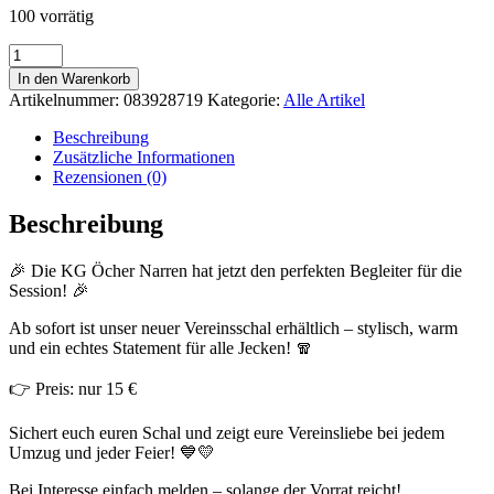
100 vorrätig
KG
Öcher
In den Warenkorb
Narren
Artikelnummer:
083928719
Kategorie:
Alle Artikel
Schal
Menge
Beschreibung
Zusätzliche Informationen
Rezensionen (0)
Beschreibung
🎉 Die KG Öcher Narren hat jetzt den perfekten Begleiter für die
Session! 🎉
Ab sofort ist unser neuer Vereinsschal erhältlich – stylisch, warm
und ein echtes Statement für alle Jecken! 🧣
👉 Preis: nur 15 €
Sichert euch euren Schal und zeigt eure Vereinsliebe bei jedem
Umzug und jeder Feier! 💙💛
Bei Interesse einfach melden – solange der Vorrat reicht!