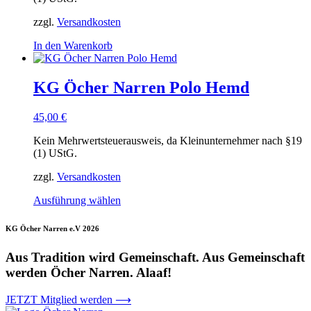
zzgl.
Versandkosten
In den Warenkorb
KG Öcher Narren Polo Hemd
45,00
€
Kein Mehrwertsteuerausweis, da Kleinunternehmer nach §19
(1) UStG.
zzgl.
Versandkosten
Dieses
Ausführung wählen
Produkt
weist
KG Öcher Narren e.V 2026
mehrere
Varianten
Aus Tradition wird Gemeinschaft. Aus Gemeinschaft
auf.
werden Öcher Narren. Alaaf!
Die
Optionen
können
JETZT Mitglied werden ⟶